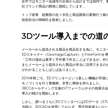
近年ではモニター会議等の企画から設計までは国内で、
社ブランド商品の開発に挑戦しています。
トップ産業 総務部の佐々木氏と商品開発の業務行う株
技術担当の岡崎氏を取材しました。
3Dツール導入までの道
メーカーから提供される製品を商品化する為に、モニタ
3Dスキャナー（GeomagicCapture）とFree
「工作の場合は素早く手作業で作ることはできるが、外
またメーカーより提供された製品が本当に活用できるの
がわかることもしばしばありました。
2014年秋ごろ、3Dプリンターという新しい機械が市
モノづくりを行う業種柄、非常に興味を持ちました。
JBCCホールディング主催のITフォーラムやその他展
導入の検討を開始します。
しかし、調べるうちに3Dプリンターには3Dデータ（ST
当時は、3DCADを使用しておらず、専任技術者もいな