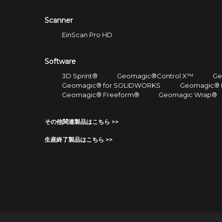
Scanner
EinScan Pro HD
Software
3D Sprint®
Geomagic®Control X™
Ge
Geomagic® for SOLIDWORKS
Geomagic® 
Geomagic® Freeform®
Geomagic Wrap®
その他関連製品はこちら >>
生産終了製品はこちら >>