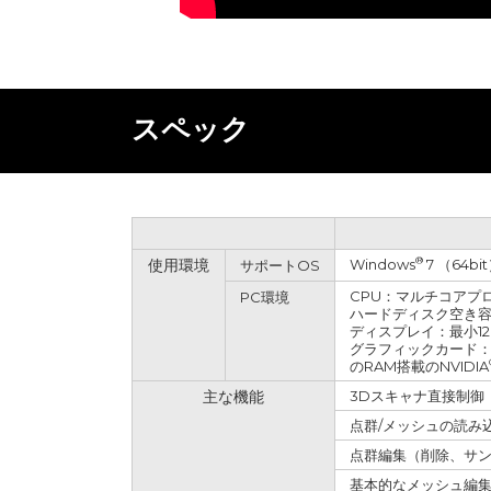
スペック
®
使用環境
Windows
7 （64bit
サポートOS
CPU：マルチコアプ
PC環境
ハードディスク空き容量
ディスプレイ：最小1280
グラフィックカード：
のRAM搭載のNVIDIA
主な機能
3Dスキャナ直接制御
点群/メッシュの読み
点群編集（削除、サ
基本的なメッシュ編