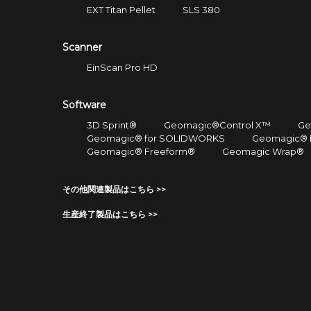
EXT Titan Pellet
SLS 380
Scanner
EinScan Pro HD
Software
3D Sprint®
Geomagic®Control X™
Ge
Geomagic® for SOLIDWORKS
Geomagic® 
Geomagic® Freeform®
Geomagic Wrap®
その他関連製品はこちら >>
生産終了製品はこちら >>